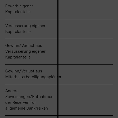
Erwerb eigener
Erwerb eigener
Kapitalanteile
Kapitalanteile
Veräusserung eigener
Veräusserung eigener
Kapitalanteile
Kapitalanteile
Gewinn/Verlust aus
Gewinn/Verlust aus
Veräusserung eigener
Veräusserung eigener
Kapitalanteile
Kapitalanteile
Gewinn/Verlust aus
Gewinn/Verlust aus
Mitarbeiterbeteiligungsplänen
Mitarbeiterbeteiligungsplänen
Andere
Andere
Zuweisungen/Entnahmen
Zuweisungen/Entnahmen
der Reserven für
der Reserven für
allgemeine Bankrisiken
allgemeine Bankrisiken