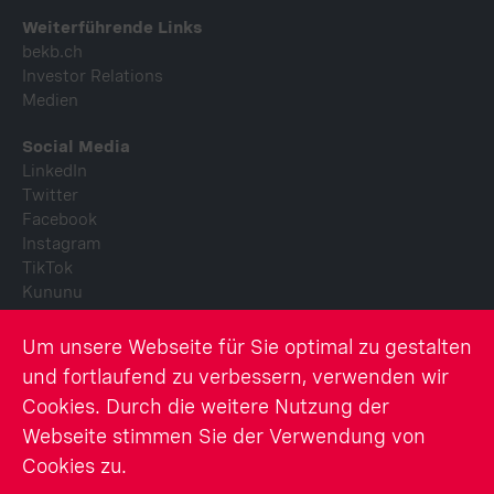
Weiterführende Links
bekb.ch
Investor Relations
Medien
Social Media
LinkedIn
Twitter
Facebook
Instagram
TikTok
Kununu
Youtube
Um unsere Webseite für Sie optimal zu gestalten
© Berner Kantonalbank AG
und fortlaufend zu verbessern, verwenden wir
Cookies. Durch die weitere Nutzung der
Rechtliche Hinweise
Webseite stimmen Sie der Verwendung von
Berichterstattung BEKB
Impressum
Cookies zu.