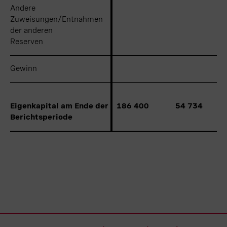
Andere
Andere
Zuweisungen/Entnahmen
Zuweisungen/Entnahmen
der anderen
der anderen
Reserven
Reserven
Gewinn
Gewinn
Eigenkapital am Ende der
Eigenkapital am Ende der
186 400
54 734
Berichtsperiode
Berichtsperiode