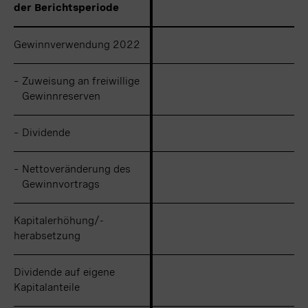
der Berichtsperiode
der Berichtsperiode
Gewinnverwendung 2022
Gewinnverwendung 2022
–
–
Zuweisung an freiwillige
Zuweisung an freiwillige
Gewinnreserven
Gewinnreserven
–
–
Dividende
Dividende
–
–
Nettoveränderung des
Nettoveränderung des
Gewinnvortrags
Gewinnvortrags
Kapitalerhöhung/-
Kapitalerhöhung/-
herabsetzung
herabsetzung
Dividende auf eigene
Dividende auf eigene
Kapitalanteile
Kapitalanteile