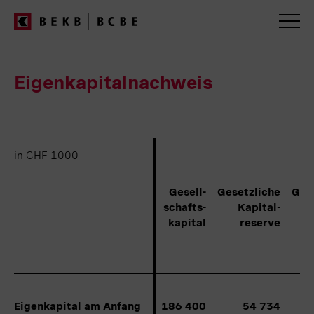
Servicenavigation
Eigenkapitalnachweis
in CHF 1000
in CHF 1000
Gesell-
Gesetzliche
Ges
schafts-
Kapital-
kapital
reserve
Eigenkapital am Anfang
Eigenkapital am Anfang
186 400
54 734