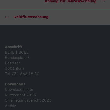
Anhang zur Jahresrechnung
Geldflussrechnung
Fusszeile
Anschrift
BEKB | BCBE
Bundesplatz 8
Postfach
3001 Bern
Tel. 031 666 18 80
Downloads
Downloadcenter
Kurzbericht 2023
Offenlegungsbericht 2023
Archiv