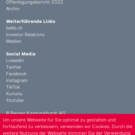
Offenlegungsbericht 2022
Archiv
Weiterführende Links
bekb.ch
Investor Relations
Medien
Social Media
LinkedIn
Twitter
Facebook
Instagram
TikTok
Kununu
Youtube
© Berner Kantonalbank AG
Um unsere Webseite für Sie optimal zu gestalten und
Rechtliche Hinweise
fortlaufend zu verbessern, verwenden wir Cookies. Durch die
weitere Nutzung der Webseite stimmen Sie der Verwendung
Berichterstattung BEKB