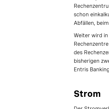
Rechenzentrum
schon einkalk
Abfällen, bei
Weiter wird i
Rechenzentren
des Rechenzen
bisherigen zw
Entris Banking
Strom
Der Stromver