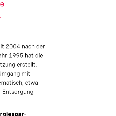
re
.
eit 2004 nach der
ahr 1995 hat die
tzung erstellt.
 Umgang mit
ematisch, etwa
r Entsorgung
rgiespar-