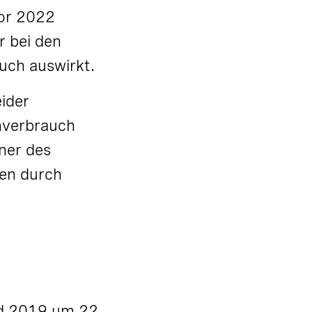
vor 2022
r bei den
uch auswirkt.
ider
omverbrauch
ner des
ben durch
nd 2019 um 22