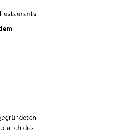
lrestaurants.
 dem
 gegründeten
rbrauch des