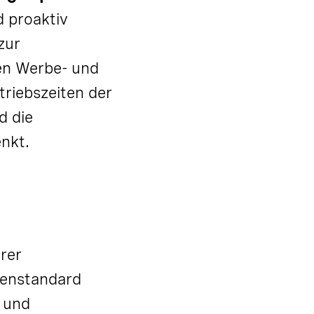
 proaktiv
zur
den Werbe- und
riebszeiten der
d die
nkt.
rer
henstandard
und