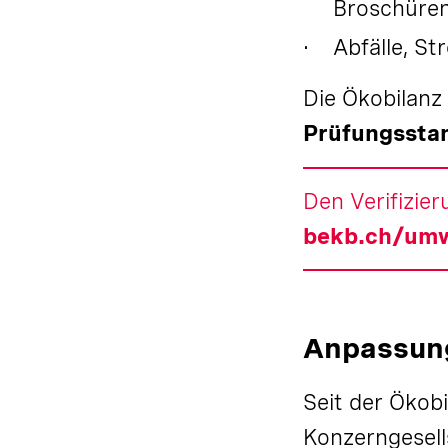
Broschüren
Abfälle, S
Die Ökobilanz
Prüfungssta
Den Verifizie
bekb.ch/umw
Anpassung
Seit der Ökob
Konzerngesell