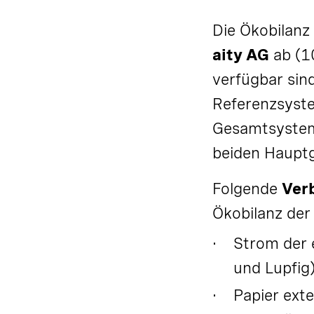
Die Ökobilanz
aity AG
ab (10
verfügbar sin
Referenzsyste
Gesamtsystem
beiden Hauptg
Folgende
Ver
Ökobilanz der 
Strom der 
und Lupfig)
Papier ext