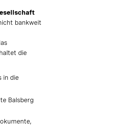
esellschaft
nicht bankweit
das
altet die
 in die
te Balsberg
ndokumente,