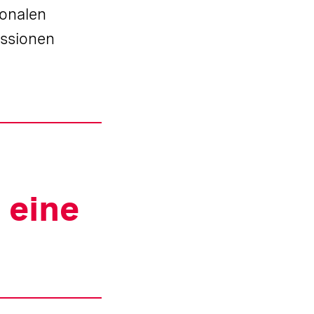
ionalen
issionen
 eine