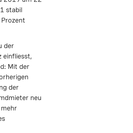
 stabil
 Prozent
u der
 einfliesst,
d: Mit der
orherigen
ng der
emdmieter neu
n mehr
es