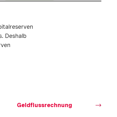
italreserven
s. Deshalb
rven
Geldflussrechnung