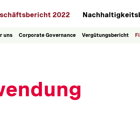
ptnavigation
schäftsbericht 2022
Nachhaltigkeits
r uns
Corporate Governance
Vergütungsbericht
F
wendung