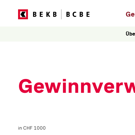
Hau
Ge
Übe
Gewinnver
in CHF 1000