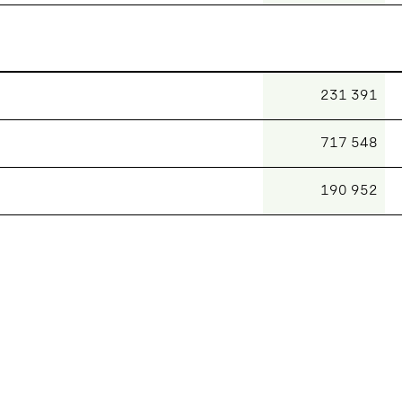
231 391
717 548
190 952