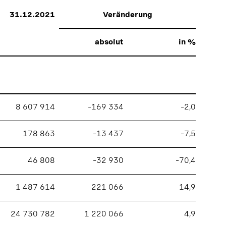
31.12.2021
Veränderung
absolut
in %
8 607 914
–169 334
–2,0
178 863
–13 437
–7,5
46 808
–32 930
–70,4
1 487 614
221 066
14,9
24 730 782
1 220 066
4,9