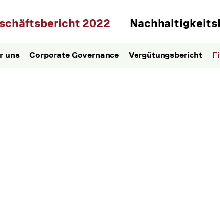
ptnavigation
schäftsbericht 2022
Nachhaltigkeits
r uns
Corporate Governance
Vergütungsbericht
F