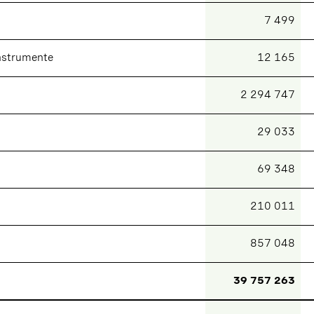
7 499
instrumente
12 165
2 294 747
29 033
69 348
210 011
857 048
39 757 263