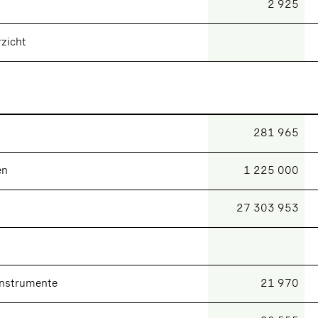
2 925
zicht
281 965
en
1 225 000
27 303 953
instrumente
21 970