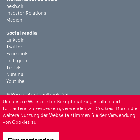
bekb.ch
Investor Relations
Medien
Social Media
LinkedIn
Twitter
Facebook
Instagram
TikTok
Kununu
Youtube
© Berner Kantonalbank AG
Um unsere Webseite für Sie optimal zu gestalten und
Rechtliche Hinweise
fortlaufend zu verbessern, verwenden wir Cookies. Durch die
weitere Nutzung der Webseite stimmen Sie der Verwendung
Berichterstattung BEKB
von Cookies zu.
Impressum