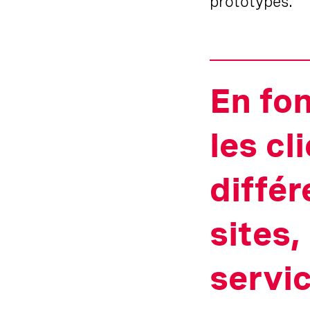
prototypes.
En fon
les cl
différ
sites,
servi