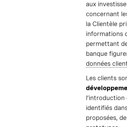
aux investisse
concernant le
la Clientèle p
informations c
permettant de 
banque figur
données clien
Les clients so
développemen
l’introduction
identifiés dan
proposées, des