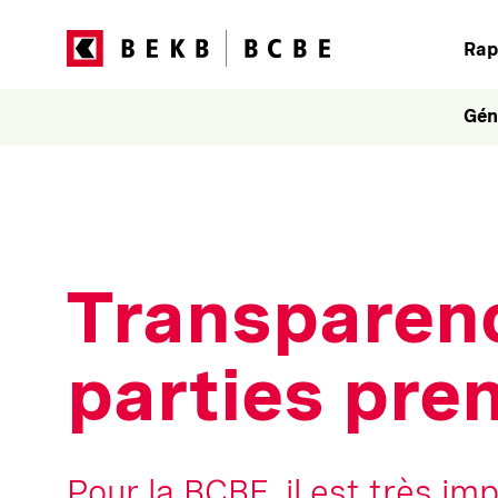
Rap
Gén
Transparenc
parties pre
Pour la BCBE, il est très i