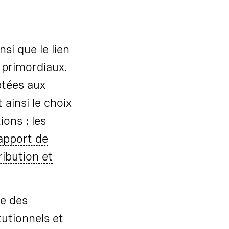
si que le lien
 primordiaux.
ptées aux
t ainsi le choix
ons : les
apport de
ibution et
ue des
tutionnels et