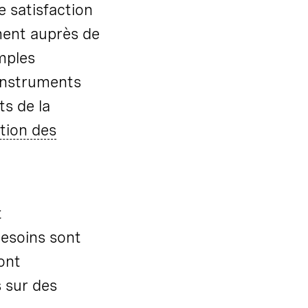
e satisfaction
ment auprès de
amples
 instruments
ts de la
ction des
t
besoins sont
ont
s sur des