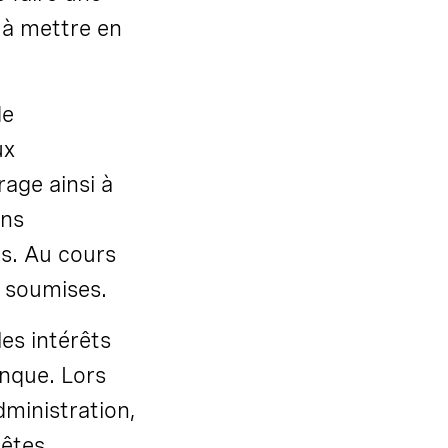
r à mettre en
de
ux
rage ainsi à
ons
s. Au cours
é soumises.
es intérêts
anque. Lors
dministration,
uêtes