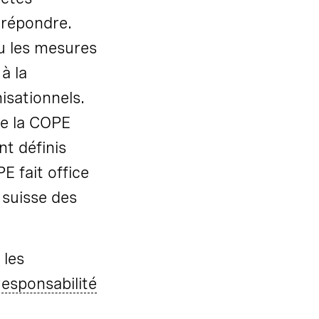
 répondre.
ou les mesures
à la
isationnels.
de la COPE
nt définis
 fait office
 suisse des
 les
esponsabilité