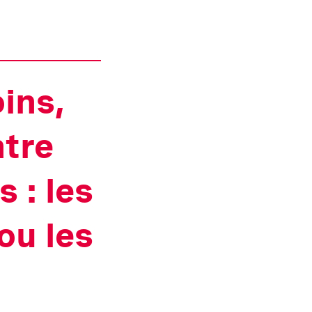
ins,
ntre
 : les
 ou les