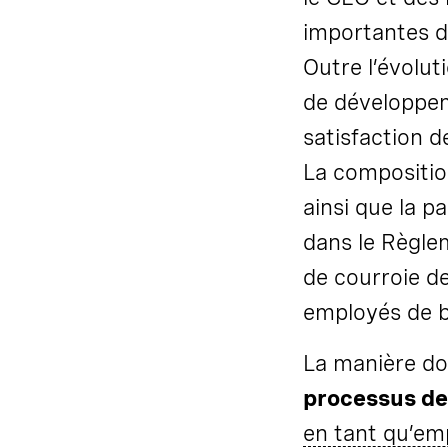
importantes d
Outre l’évolut
de développeme
satisfaction 
La compositio
ainsi que la p
dans le Règle
de courroie de
employés de 
La manière do
processus d
en tant qu’em