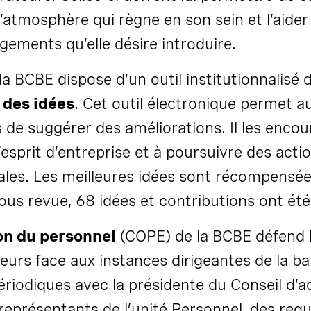
 l’atmosphère qui règne en son sein et l’aide
gements qu’elle désire introduire.
a BCBE dispose d’un outil institutionnalisé 
des idées
. Cet
outil
électronique permet a
 de suggérer des améliorations. Il les encou
’esprit d’entreprise et à poursuivre des acti
ales. Les meilleures idées sont récompensée
sous revue, 68 idées et contributions ont ét
n du personnel
(COPE) de la BCBE défend l
eurs face aux instances dirigeantes de la b
ériodiques avec la présidente du Conseil d’a
représentants de l’unité Personnel, des req