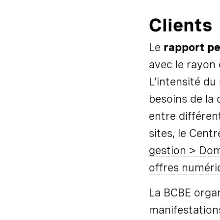
Clients
Le
rapport p
avec le rayon 
L’intensité du
besoins de la c
entre différen
sites, le Cent
gestion > Dom
offres numéri
La BCBE organ
manifestations