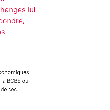
changes lui
épondre,
es
économiques
e la BCBE ou
 de ses