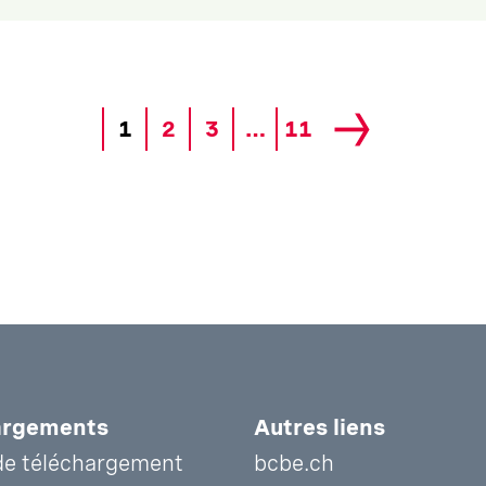
1
2
3
…
11
argements
Autres liens
de téléchargement
bcbe.ch