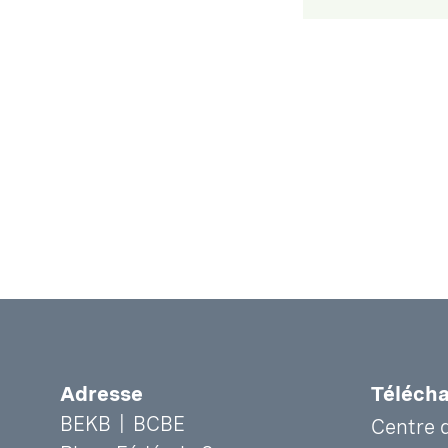
search-label
Adresse
Téléch
BEKB | BCBE
Centre 