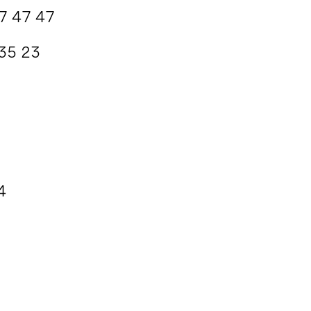
27 47 47
 35 23
4