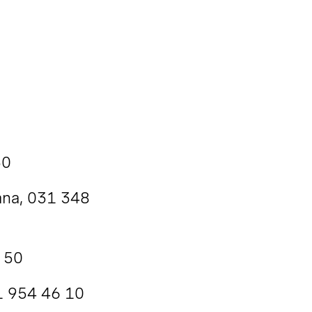
50
ana, 031 348
9 50
1 954 46 10