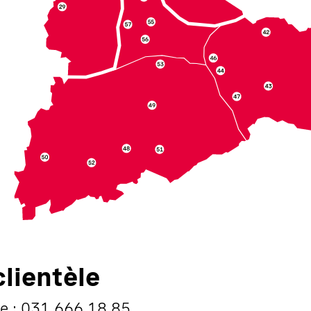
lientèle
vée : 031 666 18 85