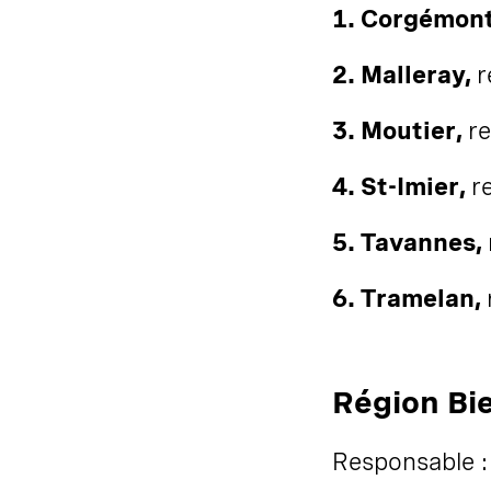
1. Corgémon
2. Malleray,
r
3. Moutier,
r
4. St-Imier,
r
5. Tavannes,
6. Tramelan,
Région Bi
Responsable : 