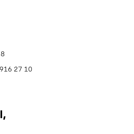
88
 916 27 10
l,