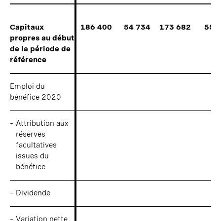
Capitaux
Capitaux
186 400
54 734
173 682
553
propres au début
propres au début
de la période de
de la période de
référence
référence
Emploi du
Emploi du
bénéfice 2020
bénéfice 2020
–
–
Attribution aux
Attribution aux
réserves
réserves
facultatives
facultatives
issues du
issues du
bénéfice
bénéfice
–
–
Dividende
Dividende
–
–
Variation nette
Variation nette