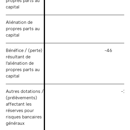
propres parts au
propres parts au
capital
capital
Aliénation de
Aliénation de
propres parts au
propres parts au
capital
capital
Bénéfice / (perte)
Bénéfice / (perte)
–46
résultant de
résultant de
l’aliénation de
l’aliénation de
propres parts au
propres parts au
capital
capital
Autres dotations /
Autres dotations /
–11
(prélèvements)
(prélèvements)
affectant les
affectant les
réserves pour
réserves pour
risques bancaires
risques bancaires
généraux
généraux