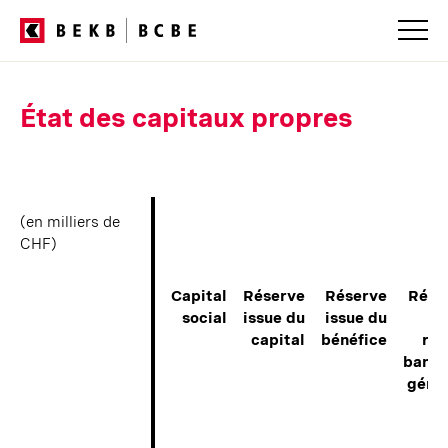
État des capitaux propres
(en milliers de
(en milliers de
CHF)
CHF)
Capital
Réserve
Réserve
Rése
social
issue du
issue du
capital
bénéfice
ris
banca
géné