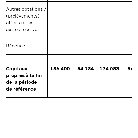
Autres dotations /
Autres dotations /
(prélèvements)
(prélèvements)
affectant les
affectant les
autres réserves
autres réserves
Bénéfice
Bénéfice
Capitaux
Capitaux
186 400
54 734
174 083
541
propres à la fin
propres à la fin
de la période
de la période
de référence
de référence