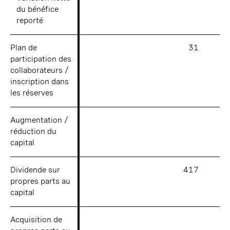
du bénéfice
du bénéfice
reporté
reporté
Plan de
Plan de
31
participation des
participation des
collaborateurs /
collaborateurs /
inscription dans
inscription dans
les réserves
les réserves
Augmentation /
Augmentation /
réduction du
réduction du
capital
capital
Dividende sur
Dividende sur
417
propres parts au
propres parts au
capital
capital
Acquisition de
Acquisition de