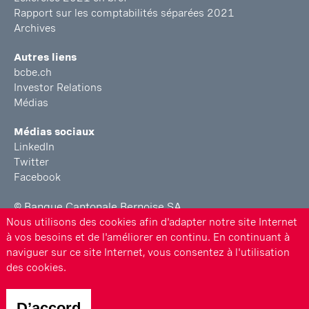
Rapport sur les comptabilités séparées 2021
Archives
Autres liens
bcbe.ch
Investor Relations
Médias
Médias sociaux
LinkedIn
Twitter
Facebook
© Banque Cantonale Bernoise SA
Nous utilisons des cookies afin d'adapter notre site Internet
Informations juridiques
à vos besoins et de l'améliorer en continu. En continuant à
naviguer sur ce site Internet, vous consentez à l'utilisation
Rapports de la BCBE
des cookies.
Impressum
D’accord