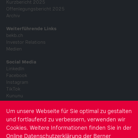
Kurzbericht 2025
Offenlegungsbericht 2025
Archiv
Weiterführende Links
bekb.ch
Investor Relations
Medien
Social Media
LinkedIn
Facebook
Instagram
TikTok
Kununu
Youtube
Um unsere Webseite für Sie optimal zu gestalten
© Berner Kantonalbank AG
und fortlaufend zu verbessern, verwenden wir
Cookies. Weitere Informationen finden Sie in der
Rechtliche Hinweise
Online Datenschutzerklärung der Berner
Berichterstattung BEKB