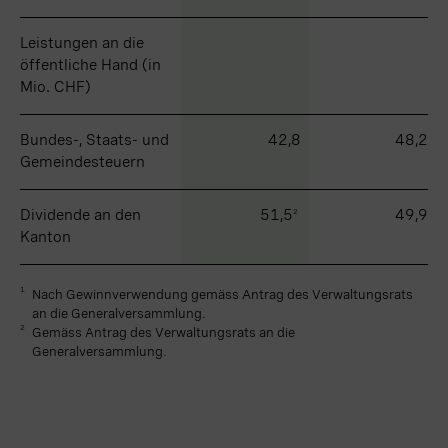
Leistungen an die
Leistungen an die
öffentliche Hand (in
öffentliche Hand (in
Mio. CHF)
Mio. CHF)
Bundes-, Staats- und
Bundes-, Staats- und
42,8
48,2
Gemeindesteuern
Gemeindesteuern
Dividende an den
Dividende an den
51,5
49,9
2
Kanton
Kanton
1
Nach Gewinnverwendung gemäss Antrag des Verwaltungsrats
an die Generalversammlung.
2
Gemäss Antrag des Verwaltungsrats an die
Generalversammlung.