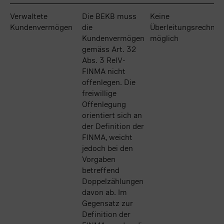
Verwaltete
Verwaltete
Die BEKB muss
Keine
Kundenvermögen
Kundenvermögen
die
Überleitungsrechnu
Kundenvermögen
möglich
gemäss Art. 32
Abs. 3 RelV-
FINMA nicht
offenlegen. Die
freiwillige
Offenlegung
orientiert sich an
der Definition der
FINMA, weicht
jedoch bei den
Vorgaben
betreffend
Doppelzählungen
davon ab. Im
Gegensatz zur
Definition der