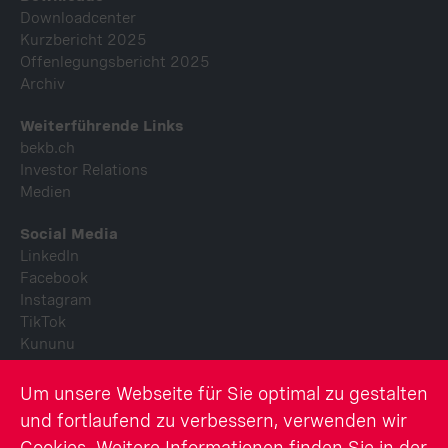
Downloadcenter
Kurzbericht 2025
Offenlegungsbericht 2025
Archiv
Weiterführende Links
bekb.ch
Investor Relations
Medien
Social Media
LinkedIn
Facebook
Instagram
TikTok
Kununu
Youtube
Um unsere Webseite für Sie optimal zu gestalten
© Berner Kantonalbank AG
und fortlaufend zu verbessern, verwenden wir
Cookies. Weitere Informationen finden Sie in der