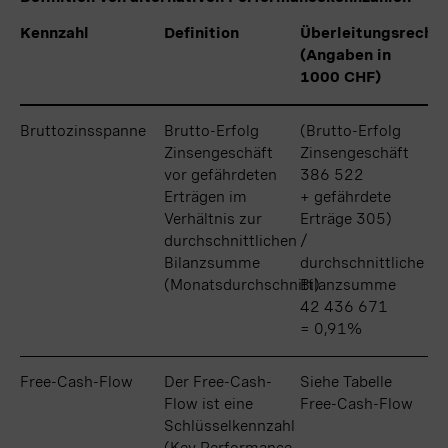
Kennzahl
Kennzahl
Definition
Überleitungsrechn
(Angaben in
1000 CHF)
Bruttozinsspanne
Bruttozinsspanne
Brutto-Erfolg
(Brutto-Erfolg
Zinsengeschäft
Zinsengeschäft
vor gefährdeten
386 522
Erträgen im
+ gefährdete
Verhältnis zur
Erträge 305)
durchschnittlichen
/
Bilanzsumme
durchschnittliche
(Monatsdurchschnitt)
Bilanzsumme
42 436 671
= 0,91%
Free-Cash-Flow
Free-Cash-Flow
Der Free-Cash-
Siehe Tabelle
Flow ist eine
Free-Cash-Flow
Schlüsselkennzahl