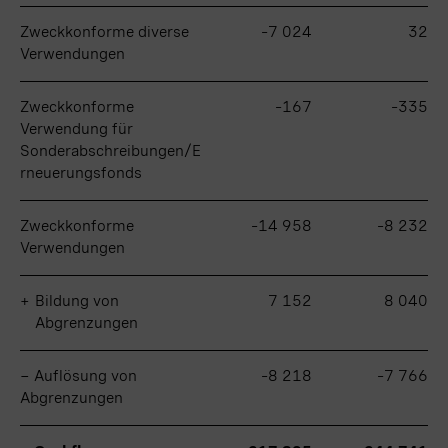
Zweckkonforme diverse
Zweckkonforme diverse
–7 024
32
Verwendungen
Verwendungen
Zweckkonforme
Zweckkonforme
–167
–335
Verwendung für
Verwendung für
Sonderabschreibungen/E
Sonderabschreibungen/E
rneuerungsfonds
rneuerungsfonds
Zweckkonforme
Zweckkonforme
–14 958
–8 232
Verwendungen
Verwendungen
+
+
Bildung von
Bildung von
7 152
8 040
Abgrenzungen
Abgrenzungen
− Auflösung von
− Auflösung von
–8 218
–7 766
Abgrenzungen
Abgrenzungen