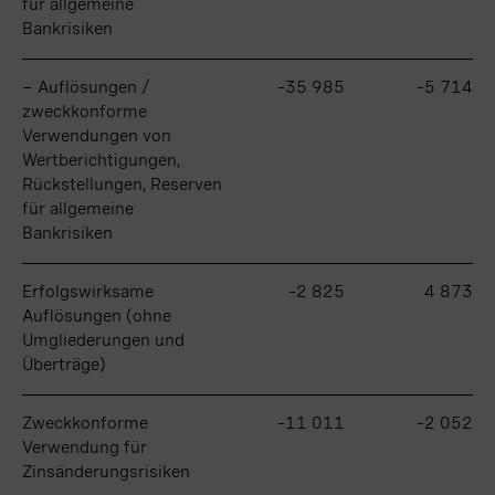
für allgemeine
für allgemeine
Bankrisiken
Bankrisiken
− Auflösungen /
− Auflösungen /
–35 985
–5 714
zweckkonforme
zweckkonforme
Verwendungen von
Verwendungen von
Wertberichtigungen,
Wertberichtigungen,
Rückstellungen, Reserven
Rückstellungen, Reserven
für allgemeine
für allgemeine
Bankrisiken
Bankrisiken
Erfolgswirksame
Erfolgswirksame
–2 825
4 873
Auflösungen (ohne
Auflösungen (ohne
Umgliederungen und
Umgliederungen und
Überträge)
Überträge)
Zweckkonforme
Zweckkonforme
–11 011
–2 052
Verwendung für
Verwendung für
Zinsänderungsrisiken
Zinsänderungsrisiken