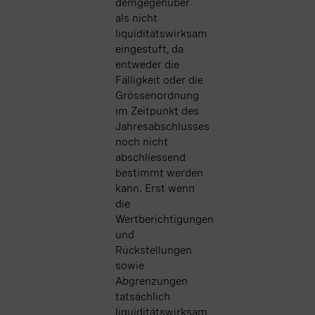
demgegenüber
als nicht
liquiditätswirksam
eingestuft, da
entweder die
Fälligkeit oder die
Grössenordnung
im Zeitpunkt des
Jahresabschlusses
noch nicht
abschliessend
bestimmt werden
kann. Erst wenn
die
Wertberichtigungen
und
Rückstellungen
sowie
Abgrenzungen
tatsächlich
liquiditätswirksam