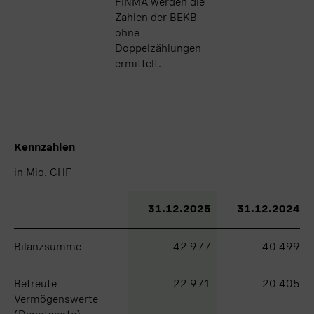
FINMA werden die
Zahlen der BEKB
ohne
Doppelzählungen
ermittelt.
Kennzahlen
in Mio. CHF
in Mio. CHF
31.12.2025
31.12.2024
Bilanzsumme
Bilanzsumme
42 977
40 499
Betreute
Betreute
22 971
20 405
Vermögenswerte
Vermögenswerte