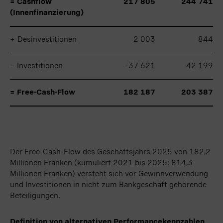
= Cashflow
= Cashflow
217 805
244 741
(Innenfinanzierung)
(Innenfinanzierung)
+
+
Desinvestitionen
Desinvestitionen
2 003
844
− Investitionen
− Investitionen
–37 621
–42 199
= Free-Cash-Flow
= Free-Cash-Flow
182 187
203 387
Der Free-Cash-Flow des Geschäftsjahrs 2025 von 182,2
Millionen Franken (kumuliert 2021 bis 2025: 814,3
Millionen Franken) versteht sich vor Gewinnverwendung
und Investitionen in nicht zum Bankgeschäft gehörende
Beteiligungen.
Definition von alternativen Performancekennzahlen