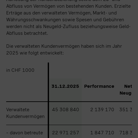
Abfluss von Vermögen von bestehenden Kunden. Erzielte
Erträge aus den verwalteten Vermögen, Markt- und
Währungsschwankungen sowie Spesen und Gebühren
werden nicht als Neugeld-Zufluss beziehungsweise Geld-
Abfluss betrachtet.
Die verwalteten Kundenvermögen haben sich im Jahr
2025 wie folgt entwickelt:
in CHF 1000
in CHF 1000
31.12.2025
Performance
Netto
Neugel
Verwaltete
Verwaltete
45 308 840
2 139 170
351 39
Kundenvermögen
Kundenvermögen
–
–
davon betreute
davon betreute
22 971 257
1 847 710
718 38