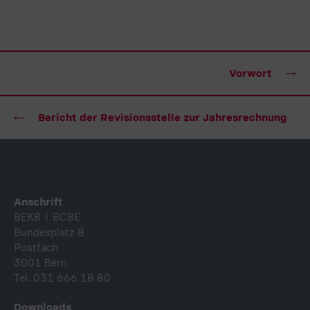
Vorwort
Bericht der Revisionsstelle zur Jahresrechnung
Fusszeile
Anschrift
BEKB | BCBE
Bundesplatz 8
Postfach
3001 Bern
Tel. 031 666 18 80
Downloads