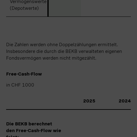
Vermögenswerte
Vermögenswerte
(Depotwerte)
(Depotwerte)
Die Zahlen werden ohne Doppelzählungen ermittelt.
Insbesondere die durch die BEKB verwalteten eigenen
Fondsvermögen werden nicht mitgezählt.
Free-Cash-Flow
in CHF 1000
in CHF 1000
2025
2024
Die BEKB berechnet
Die BEKB berechnet
den Free-Cash-Flow wie
den Free-Cash-Flow wie