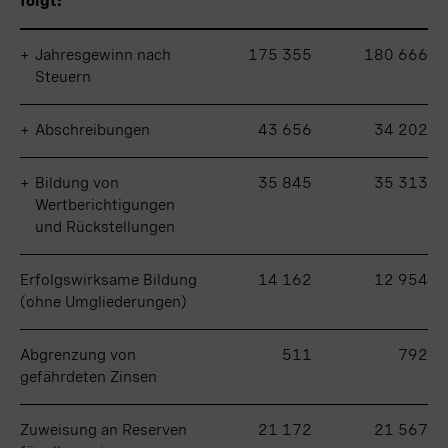
folgt:
folgt:
+
+
Jahresgewinn nach
Jahresgewinn nach
175 355
180 666
Steuern
Steuern
+
+
Abschreibungen
Abschreibungen
43 656
34 202
+
+
Bildung von
Bildung von
35 845
35 313
Wertberichtigungen
Wertberichtigungen
und Rückstellungen
und Rückstellungen
Erfolgswirksame Bildung
Erfolgswirksame Bildung
14 162
12 954
(ohne Umgliederungen)
(ohne Umgliederungen)
Abgrenzung von
Abgrenzung von
511
792
gefährdeten Zinsen
gefährdeten Zinsen
Zuweisung an Reserven
Zuweisung an Reserven
21 172
21 567