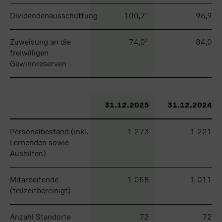
Dividendenausschüttung
Dividendenausschüttung
100,7
96,9
2
Zuweisung an die
Zuweisung an die
74,0
84,0
2
freiwilligen
freiwilligen
Gewinnreserven
Gewinnreserven
31.12.2025
31.12.2024
Personalbestand (inkl.
Personalbestand (inkl.
1 273
1 221
Lernenden sowie
Lernenden sowie
Aushilfen)
Aushilfen)
Mitarbeitende
Mitarbeitende
1 058
1 011
(teilzeitbereinigt)
(teilzeitbereinigt)
Anzahl Standorte
Anzahl Standorte
72
72