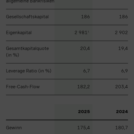
allgemeine Bankrisiken
allgemeine Bankrisiken
Gesellschaftskapital
Gesellschaftskapital
186
186
Eigenkapital
Eigenkapital
2 981
2 902
1
Gesamtkapitalquote
Gesamtkapitalquote
20,4
19,4
(in %)
(in %)
Leverage Ratio (in %)
Leverage Ratio (in %)
6,7
6,9
Free-Cash-Flow
Free-Cash-Flow
182,2
203,4
2025
2024
Gewinn
Gewinn
175,4
180,7