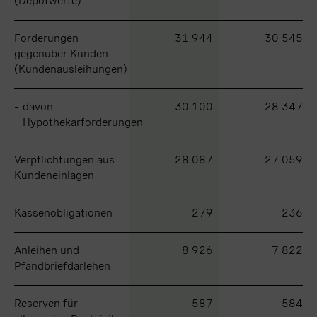
(Depotwerte)
(Depotwerte)
Forderungen
Forderungen
31 944
30 545
gegenüber Kunden
gegenüber Kunden
(Kundenausleihungen)
(Kundenausleihungen)
–
–
davon
davon
30 100
28 347
Hypothekarforderungen
Hypothekarforderungen
Verpflichtungen aus
Verpflichtungen aus
28 087
27 059
Kundeneinlagen
Kundeneinlagen
Kassenobligationen
Kassenobligationen
279
236
Anleihen und
Anleihen und
8 926
7 822
Pfandbriefdarlehen
Pfandbriefdarlehen
Reserven für
Reserven für
587
584