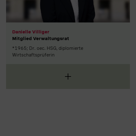
sowie Mitglied der Steuerungsgruppe des
Nationalen Forschungsprogramms 73
«Nachhaltige Wirtschaft» des Schweizerischen
Nationalfonds.
Danielle Villiger
Mitglied Verwaltungsrat
*1965; Dr. oec. HSG, diplomierte
Wirtschaftsprüferin
Danielle Villiger hat an der Universität St. Gallen in
Wirtschaftswissenschaften promoviert und sich
danach zur diplomierten Wirtschaftsprüferin
weitergebildet. Mit Schwerpunkt internationale
Rechnungslegung war sie mehrere Jahre bei KPMG
Fides Peat in der Wirtschaftsprüfung tätig, bevor
sie in die Wirtschaftsberatung zu
PricewaterhouseCoopers (PwC) wechselte, bei der
sie in verschiedenen Führungspositionen im
Bereich Transaktionsberatung und