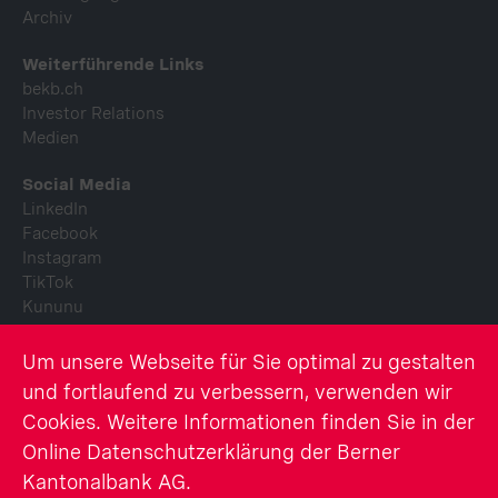
Archiv
Weiterführende Links
bekb.ch
Investor Relations
Medien
Social Media
LinkedIn
Facebook
Instagram
TikTok
Kununu
Youtube
Um unsere Webseite für Sie optimal zu gestalten
© Berner Kantonalbank AG
und fortlaufend zu verbessern, verwenden wir
Cookies. Weitere Informationen finden Sie in der
Rechtliche Hinweise
Online Datenschutzerklärung der Berner
Berichterstattung BEKB
Impressum
Kantonalbank AG.