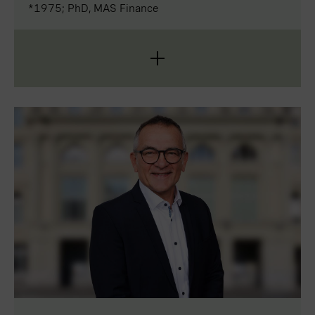
*1975; PhD, MAS Finance
Annelis Lüscher Hämmerli ist eine ausgewiesene
Finanzexpertin und hat ein breites Fachwissen im
Bereich Risikomanagement. Sie hat an der
Universität Bern und am Max-Planck-Institut für
Limnologie in Plön (D) Naturwissenschaften
studiert und 2002 promoviert. 2005 erlangte
Annelis Lüscher Hämmerli an der ETH und der
Universität Zürich den Master of Advanced Studies
in Finance mit Fachrichtung Risk Management. Von
2004 an arbeitete sie in verschiedenen
Führungspositionen bei Swiss Life Asset Managers
in Zürich, ab 2016 als Chief Risk Officer. Von 2020
bis Ende 2025 war Annelis Lüscher Hämmerli Chief
Financial Officer und Mitglied der Konzernleitung
der Helvetia Gruppe. Sie ist designierte Präsidentin
des Verwaltungsrats der Berner Kantonalbank.