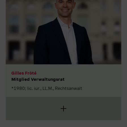
im Verwaltungsrat der Luzerner Kantonalbank. Von
2012 bis 2024 war er im Bankrat der
Schweizerischen Nationalbank. Im Kanton Luzern
ist er seit 2008 Mitglied der Anlagekommission der
Ausgleichskasse. Bis Ende 2025 war er zudem
Mitglied des Fachrats der Inrate AG. Seit 2018 ist
Christoph Lengwiler über seine Firma Legrafin AG
als Berater und für die Hochschule Luzern als
externer Dozent tätig. Er ist Präsident des
Stiftungsrats der Max und Marlis Galliker Stiftung.
Gilles Frôté
Mitglied Verwaltungsrat
*1980; lic. iur., LL.M., Rechtsanwalt
Gilles Frôté ist CEO der Rollomatic Group und
Präsident des Verwaltungsrats des
Beratungsunternehmens Dynafisc Frôté AG. Er hat
an der Universität Bern Rechtswissenschaften