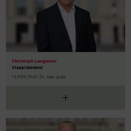
Schweizer Börse. Anschliessend wurde sie in die
Konzernleitung der Bank Julius Bär & Co. berufen.
Mit der Gründung der Forma Futura Invest AG
folgte 2006 der Schritt in die Selbstständigkeit. Sie
ist Mitgründerin der WaterKiosk Foundation für den
Zugang zu sauberem Trinkwasser in
Schwellenländern und Mitglied des Stiftungsrats
der UniBern Forschungsstiftung und der UniBE
Foundation.
Christoph Lengwiler
Vizepräsident
*1959; Prof. Dr. oec. publ.
Christoph Lengwiler hat an der Universität Zürich in
Betriebswirtschaft promoviert. Seit 1987 ist er als
Dozent an der Hochschule Luzern tätig, an der er
von 1997 bis 2017 das Institut für
Finanzdienstleistungen Zug (IFZ) geleitet hat. Der
Finanz- und Bankspezialist war von 2001 bis 2016