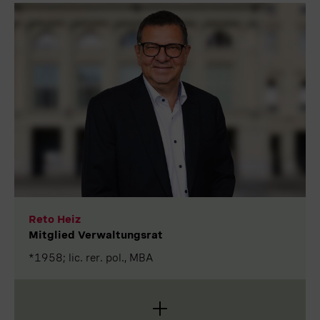
studiert und ist im Kanton Bern seit 2006 in der
Unternehmensberatung tätig. Nach dem Studium
arbeitete er unter anderem bei einer Grossbank.
2010 bis 2012 absolvierte Gilles Frôté den LL.M in
internationalem Wirtschaftsrecht an der Universität
Zürich in Zusammenarbeit mit der Tulane University
USA und der Hong Kong University. Gilles Frôté
setzt sich für die industriellen KMU im Kanton Bern
und speziell in der Region Berner Jura ein. Er übt bei
verschiedenen KMU (Frôté & Partner, Strausak AG
[bis 22. Mai 2025], Sylvac SA, Bien Air Dental SA)
Verwaltungsratsmandate aus.
Reto Heiz
Mitglied Verwaltungsrat
*1958; lic. rer. pol., MBA
Reto Heiz ist ein ausgewiesener Finanzfachmann.
Er hat an der Rechts- und