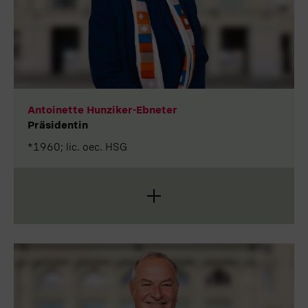
Antoinette Hunziker-Ebneter
Präsidentin
*1960; lic. oec. HSG
Vizepräsidentin des Verwaltungsrats der Forma
Futura Invest AG. Antoinette Hunziker-Ebneter
schloss ihr Betriebswirtschaftsstudium an der
Universität St. Gallen ab und verfügt über ein
Diplom der Swiss Banking School. Ihre berufliche
Karriere begann sie bei der Citibank. Danach führte
sie den Wertschriftenhandel bei der Bank Leu.
Antoinette Hunziker-Ebneter war CEO der