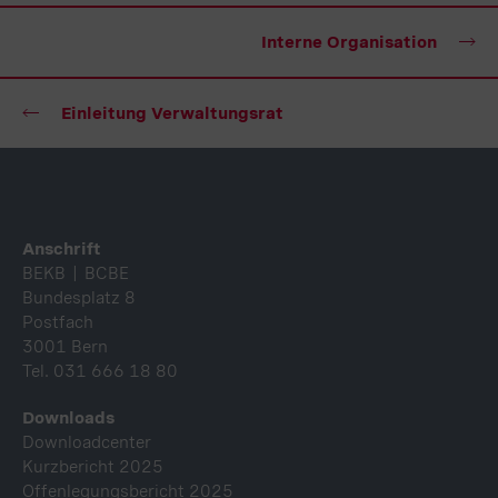
Firmenübernahmen arbeitete. 2012 stieg sie in die
familieneigene Treuhandfirma ein, leitet diese
Interne Organisation
seither und ist Mitglied des Verwaltungsrats.
Danielle Villiger ist eine ausgewiesene
Einleitung Verwaltungsrat
Finanzexpertin und hat ein breites Fachwissen im
Bereich der Wirtschaftsprüfung sowie der Steuer-
und Wirtschaftsberatung. Sie verfügt über
fundierte betriebswirtschaftliche Kenntnisse mit
Schwerpunkt auf KMU.
Fusszeile
Anschrift
BEKB | BCBE
Bundesplatz 8
Postfach
3001 Bern
Tel. 031 666 18 80
Downloads
Downloadcenter
Kurzbericht 2025
Offenlegungsbericht 2025