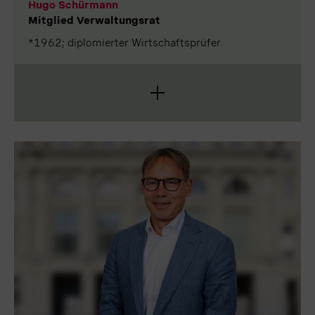
Hugo Schürmann
Mitglied Verwaltungsrat
*1962; diplomierter Wirtschaftsprüfer
Hugo Schürmann ist ein ausgewiesener
Finanzfachmann. Er ist diplomierter
Wirtschaftsprüfer und war bis zum Austritt bei
PricewaterhouseCoopers (PwC) zugelassener
Revisionsexperte und leitender Prüfer nach BankG,
FinfraG, FINIG und PfG. Nach seinem
Betriebswirtschaftsstudium an der Hochschule
Luzern hat er mehr als 32 Jahre bei PwC gearbeitet.
Er absolvierte die Fachausbildung zum diplomierten
Wirtschaftsprüfer an der Kammerschule Zürich. Ab
1997 war er in verschiedenen Führungspositionen
als Partner bei PwC Schweiz tätig. Hugo
Schürmann verfügt über eine langjährige Berufs-
und Führungserfahrung in den Bereichen
Wirtschaftsprüfung, Unternehmensbewertungen,