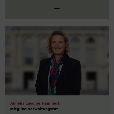
Petra Kalt ist eine erfahrene Finanzexpertin und seit
über 30 Jahren in der
Finanzdienstleistungsbranche tätig. Die Juristin
war in verschiedenen Führungsfunktionen bei der
UBS, bevor sie 2009 zur Zuger Kantonalbank
wechselte. Dort leitete sie ab 2013 als
Geschäftsleitungsmitglied zunächst das gesamte
Backoffice – inklusive Marketing, IT und
Unternehmensentwicklung – und ab 2015 das
Departement Wealth Management, das sie
erfolgreich auf- und ausbaute.
Annelis Lüscher Hämmerli
Mitglied Verwaltungsrat