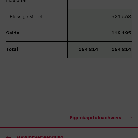
Liquidität
Liquidität
–
–
Flüssige Mittel
Flüssige Mittel
921 568
Saldo
Saldo
119 195
Total
Total
154 814
154 814
Eigenkapitalnachweis
Gewinnverwendung