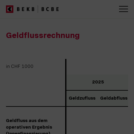
BEKB
Geschäftsbericht
2025
Servicenavigation
Geldflussrechnung
in CHF 1000
in CHF 1000
2025
Geldzufluss
Geldabfluss
Geldfluss aus dem
Geldfluss aus dem
operativen Ergebnis
operativen Ergebnis
(Innenfinanzierung)
(Innenfinanzierung)