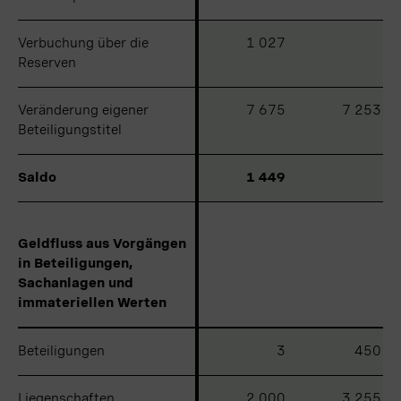
Verbuchung über die
Verbuchung über die
1 027
Reserven
Reserven
Veränderung eigener
Veränderung eigener
7 675
7 253
Beteiligungstitel
Beteiligungstitel
Saldo
Saldo
1 449
Geldfluss aus Vorgängen
Geldfluss aus Vorgängen
in Beteiligungen,
in Beteiligungen,
Sachanlagen und
Sachanlagen und
immateriellen Werten
immateriellen Werten
Beteiligungen
Beteiligungen
3
450
Liegenschaften
Liegenschaften
2 000
3 255