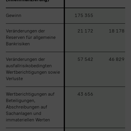
Gewinn
Gewinn
175 355
Veränderungen der
Veränderungen der
21 172
18 178
Reserven für allgemeine
Reserven für allgemeine
Bankrisiken
Bankrisiken
Veränderungen der
Veränderungen der
57 542
46 829
ausfallrisikobedingten
ausfallrisikobedingten
Wertberichtigungen sowie
Wertberichtigungen sowie
Verluste
Verluste
Wertberichtigungen auf
Wertberichtigungen auf
43 656
Beteiligungen,
Beteiligungen,
Abschreibungen auf
Abschreibungen auf
Sachanlagen und
Sachanlagen und
immateriellen Werten
immateriellen Werten