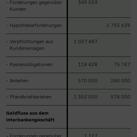
–
–
Forderungen gegenüber
Forderungen gegenüber
349 553
Kunden
Kunden
–
–
Hypothekarforderungen
Hypothekarforderungen
1 755 639
–
–
Verpflichtungen aus
Verpflichtungen aus
1 027 487
Kundeneinlagen
Kundeneinlagen
–
–
Kassenobligationen
Kassenobligationen
118 428
75 747
–
–
Anleihen
Anleihen
570 000
240 000
–
–
Pfandbriefdarlehen
Pfandbriefdarlehen
1 352 000
578 000
Geldfluss aus dem
Geldfluss aus dem
Interbankengeschäft
Interbankengeschäft
–
–
Forderungen gegenüber
Forderungen gegenüber
1 127