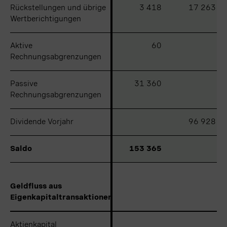
Rückstellungen und übrige
Rückstellungen und übrige
3 418
17 263
Wertberichtigungen
Wertberichtigungen
Aktive
Aktive
60
Rechnungsabgrenzungen
Rechnungsabgrenzungen
Passive
Passive
31 360
Rechnungsabgrenzungen
Rechnungsabgrenzungen
Dividende Vorjahr
Dividende Vorjahr
96 928
Saldo
Saldo
153 365
Geldfluss aus
Geldfluss aus
Eigenkapitaltransaktionen
Eigenkapitaltransaktionen
Aktienkapital
Aktienkapital