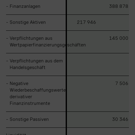
–
–
Finanzanlagen
Finanzanlagen
388 878
–
–
Sonstige Aktiven
Sonstige Aktiven
217 946
–
–
Verpflichtungen aus
Verpflichtungen aus
145 000
Wertpapierfinanzierungsgeschäften
Wertpapierfinanzierungsgeschäften
–
–
Verpflichtungen aus dem
Verpflichtungen aus dem
Handelsgeschäft
Handelsgeschäft
–
–
Negative
Negative
7 506
Wiederbeschaffungswerte
Wiederbeschaffungswerte
derivativer
derivativer
Finanzinstrumente
Finanzinstrumente
–
–
Sonstige Passiven
Sonstige Passiven
30 346