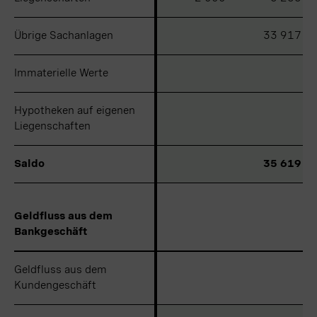
Übrige Sachanlagen
Übrige Sachanlagen
33 917
Immaterielle Werte
Immaterielle Werte
Hypotheken auf eigenen
Hypotheken auf eigenen
Liegenschaften
Liegenschaften
Saldo
Saldo
35 619
Geldfluss aus dem
Geldfluss aus dem
Bankgeschäft
Bankgeschäft
Geldfluss aus dem
Geldfluss aus dem
Kundengeschäft
Kundengeschäft