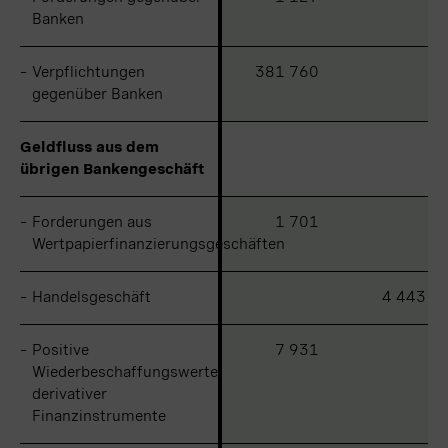
Banken
Banken
–
–
Verpflichtungen
Verpflichtungen
381 760
gegenüber Banken
gegenüber Banken
Geldfluss aus dem
Geldfluss aus dem
übrigen Bankengeschäft
übrigen Bankengeschäft
–
–
Forderungen aus
Forderungen aus
1 701
Wertpapierfinanzierungsgeschäften
Wertpapierfinanzierungsgeschäften
–
–
Handelsgeschäft
Handelsgeschäft
4 443
–
–
Positive
Positive
7 931
Wiederbeschaffungswerte
Wiederbeschaffungswerte
derivativer
derivativer
Finanzinstrumente
Finanzinstrumente