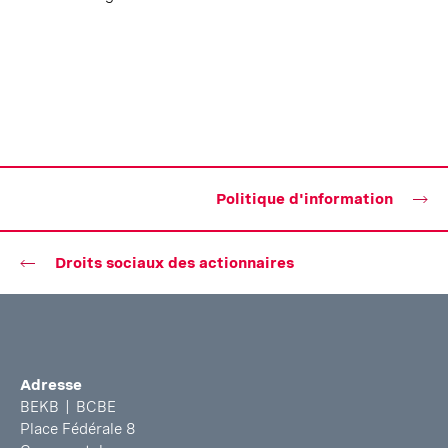
Politique d'information
Droits sociaux des actionnaires
Bas
Adresse
de
BEKB | BCBE
page
Place Fédérale 8