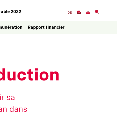
Navigation
rable 2022
dans
munération
Rapport financier
les
services
oduction
ir sa
lan dans