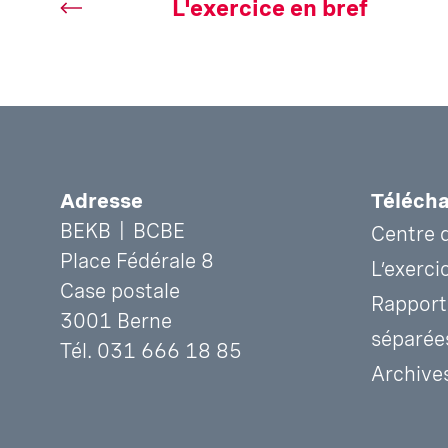
L'exercice en bref
Bas
Adresse
Téléch
BEKB | BCBE
Centre 
de
Place Fédérale 8
L’exerci
page
Case postale
Rapport 
3001 Berne
séparée
Tél. 031 666 18 85
Archive