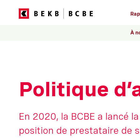
Nav
Rap
prin
À n
Politique d’
En 2020, la BCBE a lancé la
position
de pres
tataire
de s