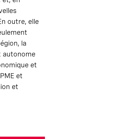
velles
n outre, elle
seulement
égion, la
t autonome
conomique et
s PME et
ion et