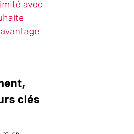
ximité avec
uhaite
 davantage
ment,
urs clés
 et, en