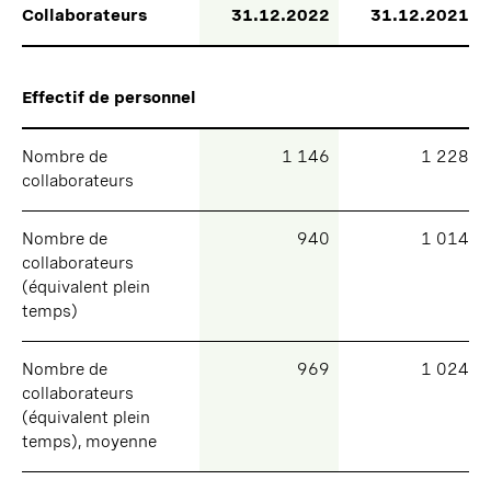
Collaborateurs
Collaborateurs
31.12.2022
31.12.2021
Effectif de personnel
Effectif de personnel
Nombre de
Nombre de
1 146
1 228
collaborateurs
collaborateurs
Nombre de
Nombre de
940
1 014
collaborateurs
collaborateurs
(équivalent plein
(équivalent plein
temps)
temps)
Nombre de
Nombre de
969
1 024
collaborateurs
collaborateurs
(équivalent plein
(équivalent plein
temps), moyenne
temps), moyenne