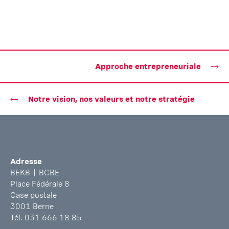
Approche entrepreneuriale
Notre vision, nos valeurs et notre stratégie
Bas
Adresse
de
BEKB | BCBE
page
Place Fédérale 8
Case postale
3001 Berne
Tél. 031 666 18 85